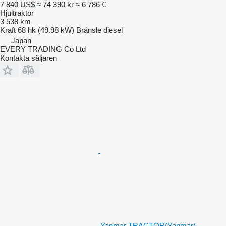
7 840 US$
≈ 74 390 kr
≈ 6 786 €
Hjultraktor
3 538 km
Kraft
68 hk (49.98 kW)
Bränsle
diesel
Japan
EVERY TRADING Co Ltd
Kontakta säljaren
Yanmar TRACTOR(Yanmar)