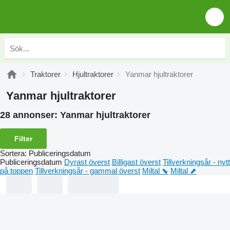
Traktorer
Hjultraktorer
Yanmar hjultraktorer
Yanmar hjultraktorer
28 annonser:
Yanmar hjultraktorer
Filter
Sortera
:
Publiceringsdatum
Publiceringsdatum
Dyrast överst
Billigast överst
Tillverkningsår - nytt
på toppen
Tillverkningsår - gammal överst
Miltal ⬊
Miltal ⬈