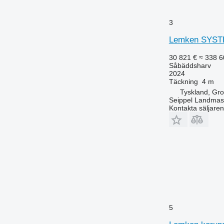
3
Lemken SYS
30 821 €
≈ 338 6
Såbäddsharv
2024
Täckning
4 m
Tyskland, Gr
Seippel Landmas
Kontakta säljaren
5