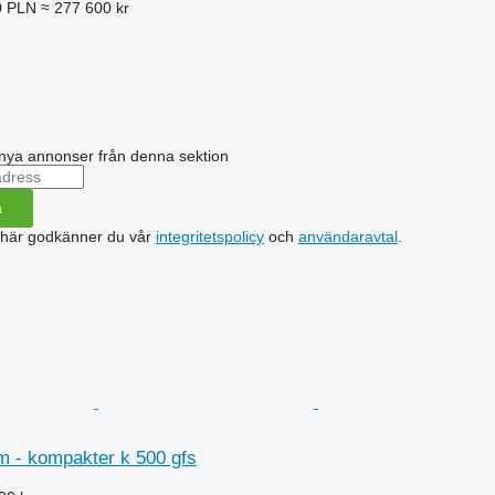
0 PLN
≈ 277 600 kr
nya annonser från denna sektion
a
 här godkänner du vår
integritetspolicy
och
användaravtal
.
 - kompakter k 500 gfs