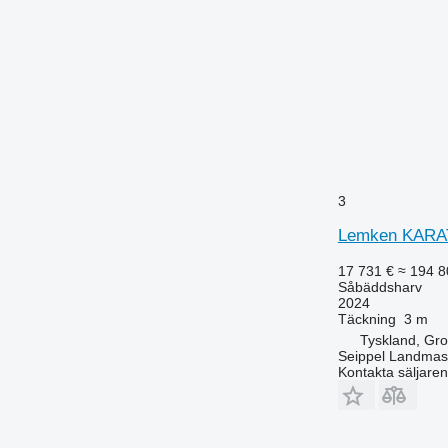
3
Lemken KARA
17 731 €
≈ 194 8
Såbäddsharv
2024
Täckning
3 m
Tyskland, Gr
Seippel Landmas
Kontakta säljaren