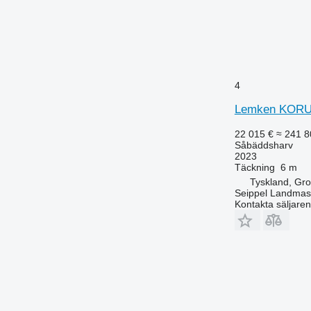
4
Lemken KORU
22 015 €
≈ 241 8
Såbäddsharv
2023
Täckning
6 m
Tyskland, Gr
Seippel Landmas
Kontakta säljaren