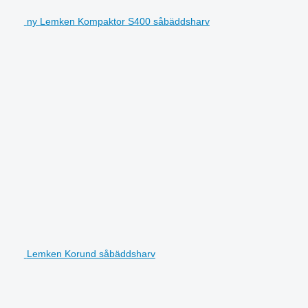
ny Lemken Kompaktor S400 såbäddsharv
Lemken Korund såbäddsharv