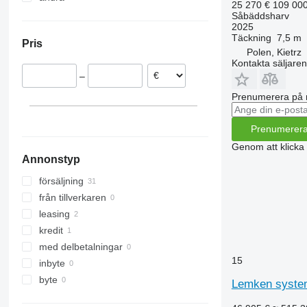
25 270 €
109 00
Polen
Ukraina
Såbäddsharv
2025
Frankrike
Täckning
7,5 m
Pris
Rumänien
Polen, Kietrz
Kontakta säljaren
Österrike
–
Prenumerera på 
Prenumerer
Genom att klicka
Annonstyp
försäljning
från tillverkaren
leasing
kredit
med delbetalningar
15
inbyte
byte
Lemken system