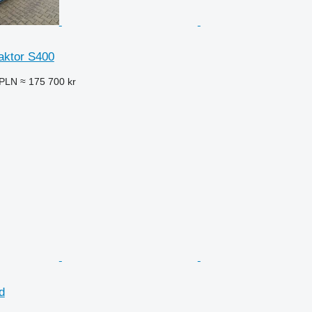
ktor S400
 PLN
≈ 175 700 kr
d