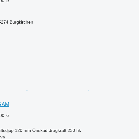
00 kr
-5274 Burgkirchen
GAM
00 kr
iftsdjup
120 mm
Önskad dragkraft
230 hk
ava