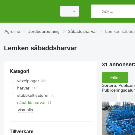
Agroline
Jordbearbetning
Såbäddsharvar
Lemken såbädd
Lemken såbäddsharvar
31 annonser
Kategori
Filter
växelplogar
Sortera
:
Publicer
harvar
Publiceringsdatu
stubbkultivatorer
skivharvar
såbäddsharvar
rotorharvar
ringvältar
visa alla
fjädertandsharvar
cambridgevältar
pinnharvar
slätvältar
hackvältar
Tillverkare
andra jordbruksvältar