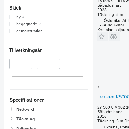
46 905 €
≈ 515 3
Såbäddsharv
Skick
2023
Täckning
5 m
ny
Österrike, At
begagnade
E-FARM GmbH
Kontakta säljaren
demonstration
Tillverkningsår
–
7
Lemken K500
Specifikationer
27 500 €
≈ 302 1
Nettovikt
Såbäddsharv
2016
Täckning
Täckning
5 m
Dr
Ukraina, Polt
Driftsdjup