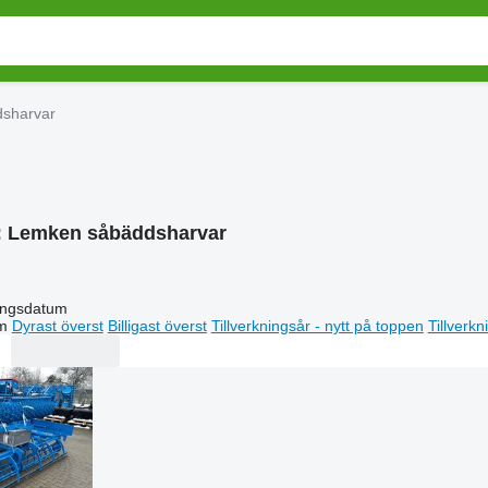
sharvar
:
Lemken såbäddsharvar
ingsdatum
m
Dyrast överst
Billigast överst
Tillverkningsår - nytt på toppen
Tillverk