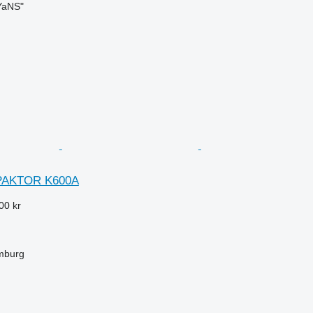
aNS"
PAKTOR K600A
00 kr
mburg