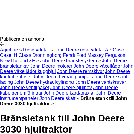
Publicera en annons
Agroline
»
Reservdelar
»
John Deere reservdelar
AP
Case
Case IH
Claas
Dronningborg
Fendt
Ford
Massey Ferguson
New Holland
ZF
»
John Deere bränslesystem
»
John Deere
bränsletankar
John Deere motorer
John Deere växellådor
John
Deere växellådor kugghjul
John Deere remskivor
John Deere
kontrollenheter
John Deere hydraulpumpar
John Deere spot-
facing
John Deere hydraulcylindrar
John Deere vantskruvar
John Deere ventilpaket
John Deere hjulnav
John Deere
kabelgenomföringar
John Deere kardanaxlar
John Deere
instrumentpaneler
John Deere skaft
»
Bränsletank till John
Deere 3030 hjultraktor
»
Bränsletank till John Deere
3030 hjultraktor