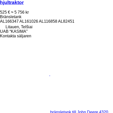
hjultraktor
525 €
≈ 5 756 kr
Bränsletank
AL166347 AL161026 AL116858 AL82451
Litauen, Telšiai
UAB “KASIMA”
Kontakta säljaren
bränsletank till John Deere 4320