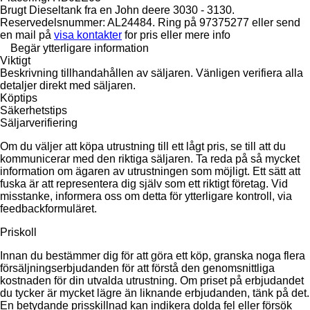
Brugt Dieseltank fra en John deere 3030 - 3130.
Reservedelsnummer: AL24484. Ring på 97375277 eller send
en mail på
visa kontakter
for pris eller mere info
Begär ytterligare information
Viktigt
Beskrivning tillhandahållen av säljaren. Vänligen verifiera alla
detaljer direkt med säljaren.
Köptips
Säkerhetstips
Säljarverifiering
Om du väljer att köpa utrustning till ett lågt pris, se till att du
kommunicerar med den riktiga säljaren. Ta reda på så mycket
information om ägaren av utrustningen som möjligt. Ett sätt att
fuska är att representera dig själv som ett riktigt företag. Vid
misstanke, informera oss om detta för ytterligare kontroll, via
feedbackformuläret.
Priskoll
Innan du bestämmer dig för att göra ett köp, granska noga flera
försäljningserbjudanden för att förstå den genomsnittliga
kostnaden för din utvalda utrustning. Om priset på erbjudandet
du tycker är mycket lägre än liknande erbjudanden, tänk på det.
En betydande prisskillnad kan indikera dolda fel eller försök