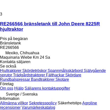
3
RE266566 bränsletank till John Deere 8225R
hjultraktor
Pris på begäran
Bränsletank
RE266566
Mexiko, Chihuahua
Maquinaria Wiebe Km 24 Sa
Kontakta säljaren
Se också
Hjultraktorer
Skördetröskor
Spannmålsskärbord
Självgående
sprutor
Trädgårdstraktorer
Fälthackar
Skördare
Rundbalspressar
Bandtraktorer
Skotare
Företag
Om oss
Hjälp
Säljarens kontaktuppgifter
Sverige / Svenska
Information
Allmänna villkor
Sekretesspolicy
Säkerhetstips
Agroline
recensioner
Varumärkeskatalog