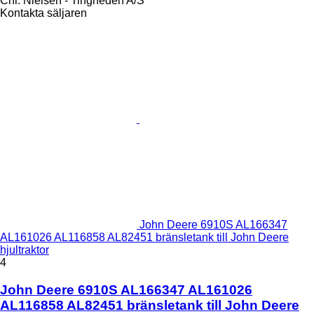
Chr. Nielsen - Tingheden A/S
Kontakta säljaren
John Deere 6910S AL166347
AL161026 AL116858 AL82451 bränsletank till John Deere
hjultraktor
4
John Deere 6910S AL166347 AL161026
AL116858 AL82451 bränsletank till John Deere