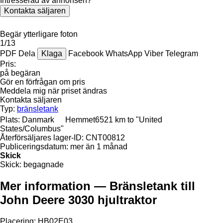
Intresserad av annonsen?
Kontakta säljaren
Begär ytterligare foton
1/13
PDF
Dela
Klaga
Facebook
WhatsApp
Viber
Telegram
Pris:
på begäran
Gör en förfrågan om pris
Meddela mig när priset ändras
Kontakta säljaren
Typ:
bränsletank
Plats:
Danmark
Hemmet
6521 km to "United
States/Columbus"
Återförsäljares lager-ID:
CNT00812
Publiceringsdatum:
mer än 1 månad
Skick
Skick:
begagnade
Mer information — Bränsletank till
John Deere 3030 hjultraktor
Placering: HB02E03