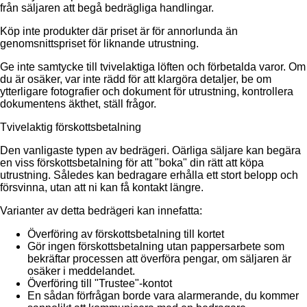
från säljaren att begå bedrägliga handlingar.
Köp inte produkter där priset är för annorlunda än
genomsnittspriset för liknande utrustning.
Ge inte samtycke till tvivelaktiga löften och förbetalda varor. Om
du är osäker, var inte rädd för att klargöra detaljer, be om
ytterligare fotografier och dokument för utrustning, kontrollera
dokumentens äkthet, ställ frågor.
Tvivelaktig förskottsbetalning
Den vanligaste typen av bedrägeri. Oärliga säljare kan begära
en viss förskottsbetalning för att "boka" din rätt att köpa
utrustning. Således kan bedragare erhålla ett stort belopp och
försvinna, utan att ni kan få kontakt längre.
Varianter av detta bedrägeri kan innefatta:
Överföring av förskottsbetalning till kortet
Gör ingen förskottsbetalning utan pappersarbete som
bekräftar processen att överföra pengar, om säljaren är
osäker i meddelandet.
Överföring till "Trustee"-kontot
En sådan förfrågan borde vara alarmerande, du kommer