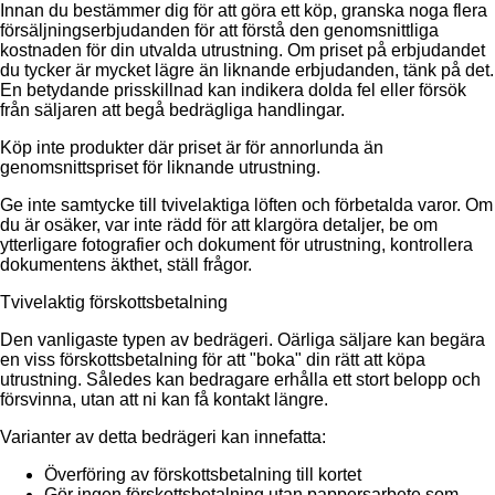
Innan du bestämmer dig för att göra ett köp, granska noga flera
försäljningserbjudanden för att förstå den genomsnittliga
kostnaden för din utvalda utrustning. Om priset på erbjudandet
du tycker är mycket lägre än liknande erbjudanden, tänk på det.
En betydande prisskillnad kan indikera dolda fel eller försök
från säljaren att begå bedrägliga handlingar.
Köp inte produkter där priset är för annorlunda än
genomsnittspriset för liknande utrustning.
Ge inte samtycke till tvivelaktiga löften och förbetalda varor. Om
du är osäker, var inte rädd för att klargöra detaljer, be om
ytterligare fotografier och dokument för utrustning, kontrollera
dokumentens äkthet, ställ frågor.
Tvivelaktig förskottsbetalning
Den vanligaste typen av bedrägeri. Oärliga säljare kan begära
en viss förskottsbetalning för att "boka" din rätt att köpa
utrustning. Således kan bedragare erhålla ett stort belopp och
försvinna, utan att ni kan få kontakt längre.
Varianter av detta bedrägeri kan innefatta:
Överföring av förskottsbetalning till kortet
Gör ingen förskottsbetalning utan pappersarbete som