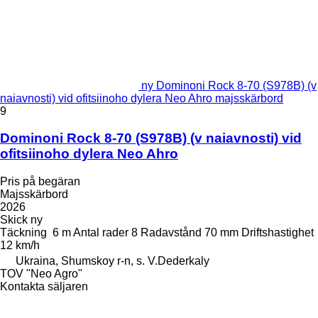
ny Dominoni Rock 8-70 (S978B) (v
naiavnosti) vid ofitsiinoho dylera Neo Ahro majsskärbord
9
Dominoni Rock 8-70 (S978B) (v naiavnosti) vid
ofitsiinoho dylera Neo Ahro
Pris på begäran
Majsskärbord
2026
Skick
ny
Täckning
6 m
Antal rader
8
Radavstånd
70 mm
Driftshastighet
12 km/h
Ukraina, Shumskoy r-n, s. V.Dederkaly
TOV "Neo Agro"
Kontakta säljaren