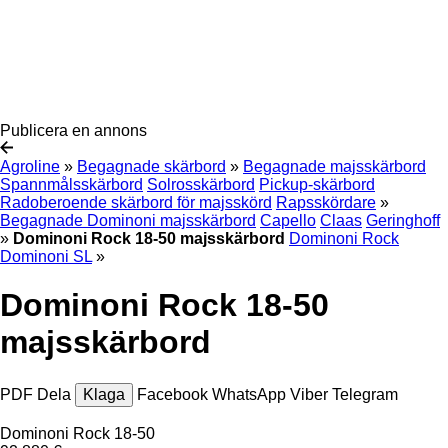
Publicera en annons
Agroline
»
Begagnade skärbord
»
Begagnade majsskärbord
Spannmålsskärbord
Solrosskärbord
Pickup-skärbord
Radoberoende skärbord för majsskörd
Rapsskördare
»
Begagnade Dominoni majsskärbord
Capello
Claas
Geringhoff
»
Dominoni Rock 18-50 majsskärbord
Dominoni Rock
Dominoni SL
»
Dominoni Rock 18-50
majsskärbord
PDF
Dela
Klaga
Facebook
WhatsApp
Viber
Telegram
Dominoni Rock 18-50