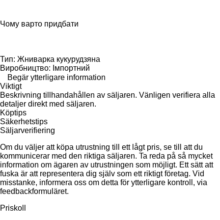
Чому варто придбати
Тип: Жниварка кукурудзяна
Виробництво: Імпортний
Begär ytterligare information
Viktigt
Beskrivning tillhandahållen av säljaren. Vänligen verifiera alla
detaljer direkt med säljaren.
Köptips
Säkerhetstips
Säljarverifiering
Om du väljer att köpa utrustning till ett lågt pris, se till att du
kommunicerar med den riktiga säljaren. Ta reda på så mycket
information om ägaren av utrustningen som möjligt. Ett sätt att
fuska är att representera dig själv som ett riktigt företag. Vid
misstanke, informera oss om detta för ytterligare kontroll, via
feedbackformuläret.
Priskoll