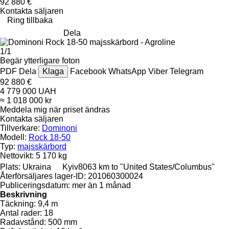
92 880 €
Kontakta säljaren
Ring tillbaka
Dela
1/1
Begär ytterligare foton
PDF
Dela
Klaga
Facebook
WhatsApp
Viber
Telegram
92 880 €
4 779 000 UAH
≈ 1 018 000 kr
Meddela mig när priset ändras
Kontakta säljaren
Tillverkare:
Dominoni
Modell:
Rock 18-50
Typ:
majsskärbord
Nettovikt:
5 170 kg
Plats:
Ukraina
Kyiv
8063 km to "United States/Columbus"
Återförsäljares lager-ID:
201060300024
Publiceringsdatum:
mer än 1 månad
Beskrivning
Täckning:
9,4 m
Antal rader:
18
Radavstånd:
500 mm