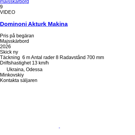
majsskärbord
9
VIDEO
Dominoni Akturk Makina
Pris på begäran
Majsskärbord
2026
Skick
ny
Täckning
6 m
Antal rader
8
Radavstånd
700 mm
Driftshastighet
13 km/h
Ukraina, Odessa
Minkovskiy
Kontakta säljaren