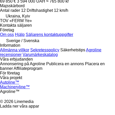
69 850 €
3 594 000 UAH
≈ 765 800 kr
Majsskärbord
Antal rader
12
Driftshastighet
12 km/h
Ukraina, Kyiv
TOV «FERM Ye»
Kontakta säljaren
Företag
Om oss
Hjälp
Säljarens kontaktuppgifter
Sverige / Svenska
Information
Allmänna villkor
Sekretesspolicy
Säkerhetstips
Agroline
recensioner
Varumärkeskatalog
Våra erbjudanden
Annonsering på Agroline
Publicera en annons
Placera en
banner
Affiliateprogram
För företag
Våra projekt
Autoline™
Machineryline™
Agroline™
© 2026 Linemedia
Ladda ner våra appar