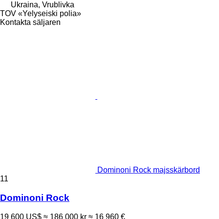
Ukraina, Vrublivka
TOV «Yelyseiski polia»
Kontakta säljaren
Dominoni Rock majsskärbord
11
Dominoni Rock
19 600 US$
≈ 186 000 kr
≈ 16 960 €