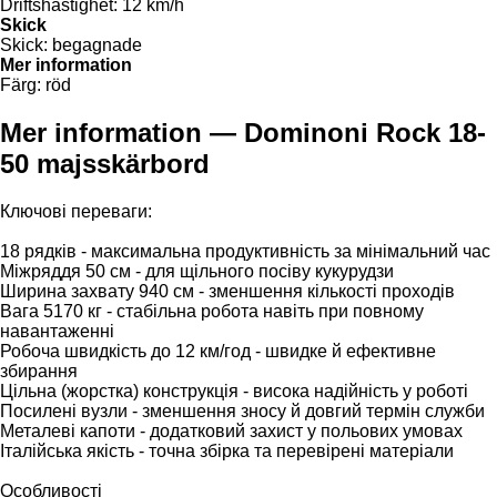
Driftshastighet:
12 km/h
Skick
Skick:
begagnade
Mer information
Färg:
röd
Mer information — Dominoni Rock 18-
50 majsskärbord
Ключові переваги:
18 рядків - максимальна продуктивність за мінімальний час
Міжряддя 50 см - для щільного посіву кукурудзи
Ширина захвату 940 см - зменшення кількості проходів
Вага 5170 кг - стабільна робота навіть при повному
навантаженні
Робоча швидкість до 12 км/год - швидке й ефективне
збирання
Цільна (жорстка) конструкція - висока надійність у роботі
Посилені вузли - зменшення зносу й довгий термін служби
Металеві капоти - додатковий захист у польових умовах
Італійська якість - точна збірка та перевірені матеріали
Особливості