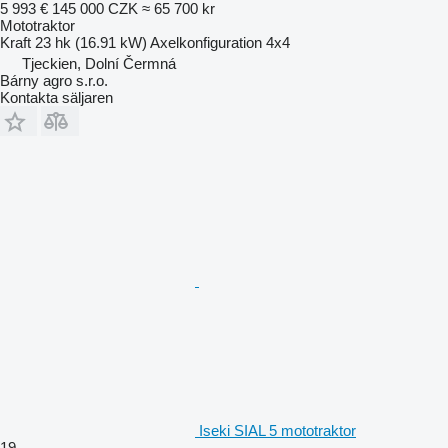
5 993 €
145 000 CZK
≈ 65 700 kr
Mototraktor
Kraft
23 hk (16.91 kW)
Axelkonfiguration
4x4
Tjeckien, Dolní Čermná
Bárny agro s.r.o.
Kontakta säljaren
Iseki SIAL 5 mototraktor
19