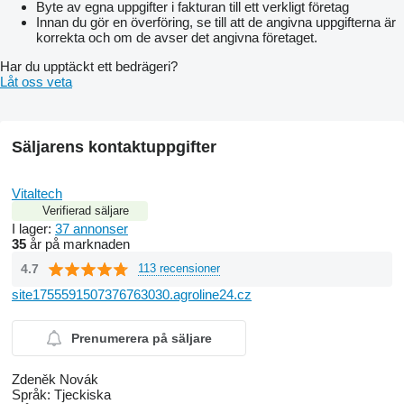
Byte av egna uppgifter i fakturan till ett verkligt företag
Innan du gör en överföring, se till att de angivna uppgifterna är
korrekta och om de avser det angivna företaget.
Har du upptäckt ett bedrägeri?
Låt oss veta
Säljarens kontaktuppgifter
Vitaltech
Verifierad säljare
I lager:
37 annonser
35
år på marknaden
4.7
113 recensioner
site1755591507376763030.agroline24.cz
Prenumerera på säljare
Zdeněk Novák
Språk:
Tjeckiska