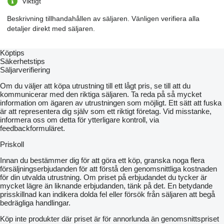
Viktigt
Maximální kroutící moment: 27,3 Nm
Vzduchový filtr: 1stupňový, papírová vložka
Beskrivning tillhandahållen av säljaren. Vänligen verifiera alla
Objem palivové nádrže: 14 l
detaljer direkt med säljaren.
PŘEVODOVÉ ÚSTROJÍ
Typ převodovky: mechanická
Köptips
Počet převodových stupňů (vpřed/vzad): 6/2
Säkerhetstips
Pohon stroje: 4×4
Säljarverifiering
Spojka: jednolamelová, suchá
Uzávěrka diferenciálu: ano, na zadní nápravě
Om du väljer att köpa utrustning till ett lågt pris, se till att du
Brzdy: kotoučové v olejové lázni
kommunicerar med den riktiga säljaren. Ta reda på så mycket
Řízení: mechanické
information om ägaren av utrustningen som möjligt. Ett sätt att fuska
är att representera dig själv som ett riktigt företag. Vid misstanke,
HYDRAULIKA
informera oss om detta för ytterligare kontroll, via
Celkový výkon čerpadla hydrauliky: 7,9 l/min
feedbackformuläret.
Výkon čerpadla pro pracovní hydrauliku/pro řízení: 7,9 l/min
Kategorie zadního 3bodového závěsu: Kat. I
Priskoll
Regulace zadního 3bodového závěsu: řízení polohy
Maximální zdvihový výkon/výkon na konci ramen: 430/330 kg
Innan du bestämmer dig för att göra ett köp, granska noga flera
Ovládání zdvihu: mechanické s automatickým vypnutím v
försäljningserbjudanden för att förstå den genomsnittliga kostnaden
maximální poloze
för din utvalda utrustning. Om priset på erbjudandet du tycker är
Regulace rychlosti klesání: ano
mycket lägre än liknande erbjudanden, tänk på det. En betydande
Blokace polohy ramen pro transport: ano
prisskillnad kan indikera dolda fel eller försök från säljaren att begå
bedrägliga handlingar.
HMOTNOST
Köp inte produkter där priset är för annorlunda än genomsnittspriset
Provozní hmotnost: 560 kg