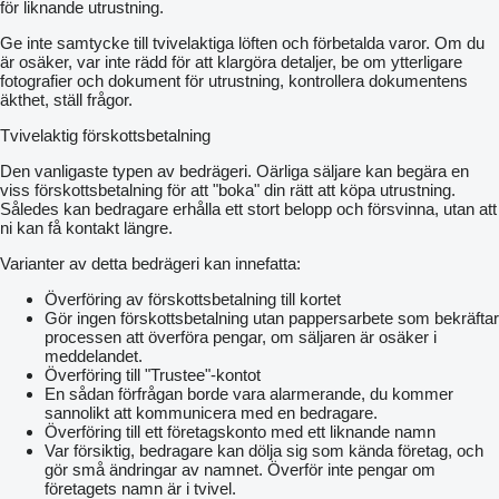
för liknande utrustning.
Maximální hmotnost: 1 300 kg
Maximální zatížení přední nápravy: 500 kg
Ge inte samtycke till tvivelaktiga löften och förbetalda varor. Om du
Maximální zatížení zadní nápravy: 800 kg
är osäker, var inte rädd för att klargöra detaljer, be om ytterligare
Maximální hmotnost přípojného vozidla: 2 000 kg
fotografier och dokument för utrustning, kontrollera dokumentens
äkthet, ställ frågor.
Tvivelaktig förskottsbetalning
Den vanligaste typen av bedrägeri. Oärliga säljare kan begära en
viss förskottsbetalning för att "boka" din rätt att köpa utrustning.
Således kan bedragare erhålla ett stort belopp och försvinna, utan att
ni kan få kontakt längre.
Varianter av detta bedrägeri kan innefatta:
Överföring av förskottsbetalning till kortet
Gör ingen förskottsbetalning utan pappersarbete som bekräftar
processen att överföra pengar, om säljaren är osäker i
meddelandet.
Överföring till "Trustee"-kontot
En sådan förfrågan borde vara alarmerande, du kommer
sannolikt att kommunicera med en bedragare.
Överföring till ett företagskonto med ett liknande namn
Var försiktig, bedragare kan dölja sig som kända företag, och
gör små ändringar av namnet. Överför inte pengar om
företagets namn är i tvivel.