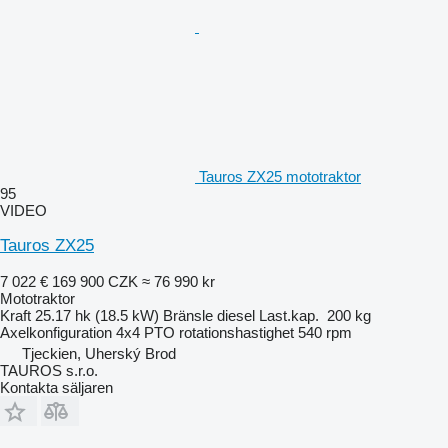
Tauros ZX25 mototraktor
95
VIDEO
Tauros ZX25
7 022 €
169 900 CZK
≈ 76 990 kr
Mototraktor
Kraft
25.17 hk (18.5 kW)
Bränsle
diesel
Last.kap.
200 kg
Axelkonfiguration
4x4
PTO rotationshastighet
540 rpm
Tjeckien, Uherský Brod
TAUROS s.r.o.
Kontakta säljaren