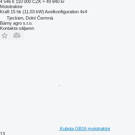
4 546 €
110 000 CZK
≈ 49 840 kr
Mototraktor
Kraft
15 hk (11.03 kW)
Axelkonfiguration
4x4
Tjeckien, Dolní Čermná
Bárny agro s.r.o.
Kontakta säljaren
Kubota GB16 mototraktor
13