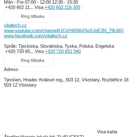
Mån - Fre
07:00 - 12:00 12:30 - 15:30
+420 602 11...
Visa
+420 602 116 355
Ring tillbaka
vitaltech.cz
www.youtube.com/channel/UCdY609AX5oSJeE2N_79L8IQ
www.facebook.com/vitaltech.cz
Språk:
Tjeckiska, Slovakiska, Tyska, Polska, Engelska
+420 720 65...
Visa
+420 720 651 940
Ring tillbaka
Adress
Tjeckien, Hradec Králové reg., 503 12, Všestary, Rozběřice 18
503 12 Všestary
Visa karta
Återförsäljarens lokala tid: 21:40 (CEST)