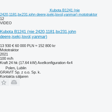
Kubota B1241 (nie
2420,1181,bx231,john deere,iseki,lovol,yanmar) mototraktor
12
VIDEO
Kubota B1241 (nie 2420,1181,bx231,john
deere,iseki,lovol,yanmar)
13 930 €
60 000 PLN
≈ 152 800 kr
Mototraktor
2021
100 m/h
Kraft
24 hk (17.64 kW)
Axelkonfiguration
4x4
Polen, Lublin
GRAVIT Sp. z o.o. Sp. k.
Kontakta säljaren