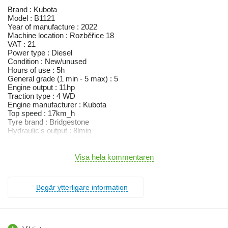
Brand : Kubota
Model : B1121
Year of manufacture : 2022
Machine location : Rozběřice 18
VAT : 21
Power type : Diesel
Condition : New/unused
Hours of use : 5h
General grade (1 min - 5 max) : 5
Engine output : 11hp
Traction type : 4 WD
Engine manufacturer : Kubota
Top speed : 17km_h
Tyre brand : Bridgestone
Hydraulic's output : 8lmin
Front tyre size : 5-12,56A6
Rear tyre size : 8-16,82A6
Předváděcí model
Visa hela kommentaren
MOTOR
Typ: Kubota Z482
Begär ytterligare information
Počet válců: 2
Zdvihový objem: 479 cm3
Maximální výkon: 8,2 (11,2) kW (HP)
Maximální výkon na PTO: 6,7 (9,1) kW (HP)
Jmenovité otáčky: 3 000 ot/min