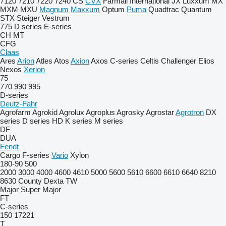
7120
7210
7220
7240
CS
CVX
Farmall
International
JX
Luxxum
MX
MXM
MXU
Magnum
Maxxum
Optum
Puma
Quadtrac
Quantum
STX
Steiger
Vestrum
775
D series
E-series
CH
MT
CFG
Claas
Ares
Arion
Atles
Atos
Axion
Axos
C-series
Celtis
Challenger
Elios
Nexos
Xerion
75
770
990
995
D-series
Deutz-Fahr
Agrofarm
Agrokid
Agrolux
Agroplus
Agrosky
Agrostar
Agrotron
DX
series
D series
HD
K series
M series
DF
DUA
Fendt
Cargo
F-series
Vario
Xylon
180-90
500
2000
3000
4000
4600
4610
5000
5600
5610
6600
6610
6640
8210
8630
County
Dexta
TW
Major
Super Major
FT
C-series
150
17221
T