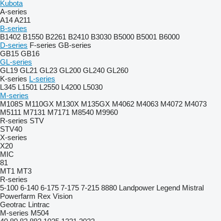
Kubota
A-series
A14
A211
B-series
B1402
B1550
B2261
B2410
B3030
B5000
B5001
B6000
D-series
F-series
GB-series
GB15
GB16
GL-series
GL19
GL21
GL23
GL200
GL240
GL260
K-series
L-series
L345
L1501
L2550
L4200
L5030
M-series
M108S
M110GX
M130X
M135GX
M4062
M4063
M4072
M4073
M5111
M7131
M7171
M8540
M9960
R-series
STV
STV40
X-series
X20
MIC
81
MT1
MT3
R-series
5-100
6-140
6-175
7-175
7-215
8880
Landpower
Legend
Mistral
Powerfarm
Rex
Vision
Geotrac
Lintrac
M-series
M504