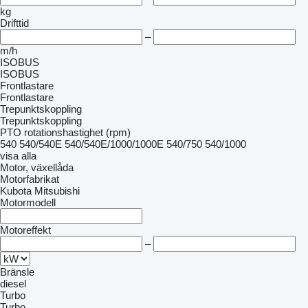
kg
Drifttid
–
m/h
ISOBUS
ISOBUS
Frontlastare
Frontlastare
Trepunktskoppling
Trepunktskoppling
PTO rotationshastighet (rpm)
540
540/540E
540/540E/1000/1000E
540/750
540/1000
visa alla
Motor, växellåda
Motorfabrikat
Kubota
Mitsubishi
Motormodell
Motoreffekt
–
Bränsle
diesel
Turbo
Turbo