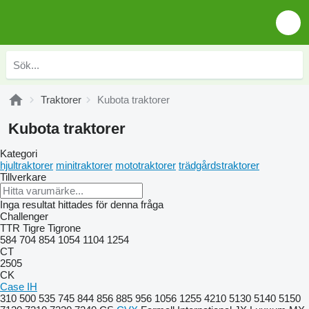
Traktorer
Kubota traktorer
Kubota traktorer
Kategori
hjultraktorer
minitraktorer
mototraktorer
trädgårdstraktorer
Tillverkare
Inga resultat hittades för denna fråga
Challenger
TTR
Tigre
Tigrone
584
704
854
1054
1104
1254
CT
2505
CK
Case IH
310
500
535
745
844
856
885
956
1056
1255
4210
5130
5140
5150