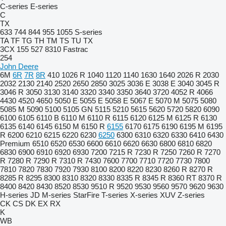
C-series
E-series
C
TX
633
744
844
955
1055
S-series
TA
TF
TG
TH
TM
TS
TU
TX
3CX
155
527
8310
Fastrac
254
John Deere
6M
6R
7R
8R
410
1026 R
1040
1120
1140
1630
1640
2026 R
2030
2032
2130
2140
2520
2650
2850
3025
3036 E
3038 E
3040
3045 R
3046 R
3050
3130
3140
3320
3340
3350
3640
3720
4052 R
4066
4430
4520
4650
5050 E
5055 E
5058 E
5067 E
5070 M
5075
5080
5085 M
5090
5100
5105 GN
5115
5210
5615
5620
5720
5820
6090
6100
6105
6110 B
6110 M
6110 R
6115
6120
6125 M
6125 R
6130
6135
6140
6145
6150 M
6150 R
6155
6170
6175
6190
6195 M
6195
R
6200
6210
6215
6220
6230
6250
6300
6310
6320
6330
6410
6430
Premium
6510
6520
6530
6600
6610
6620
6630
6800
6810
6820
6830
6900
6910
6920
6930
7200
7215 R
7230 R
7250
7260 R
7270
R
7280 R
7290 R
7310 R
7430
7600
7700
7710
7720
7730
7800
7810
7820
7830
7920
7930
8100
8200
8220
8230
8260 R
8270 R
8285 R
8295
8300
8310
8320
8330
8335 R
8345 R
8360 RT
8370 R
8400
8420
8430
8520
8530
9510 R
9520
9530
9560
9570
9620
9630
H-series
JD
M-series
StarFire
T-series
X-series
XUV
Z-series
CK
CS
DK
EX
RX
K
WB