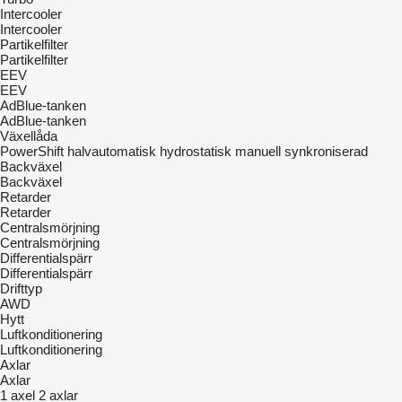
Intercooler
Intercooler
Partikelfilter
Partikelfilter
EEV
EEV
AdBlue-tanken
AdBlue-tanken
Växellåda
PowerShift
halvautomatisk
hydrostatisk
manuell
synkroniserad
Backväxel
Backväxel
Retarder
Retarder
Centralsmörjning
Centralsmörjning
Differentialspärr
Differentialspärr
Drifttyp
AWD
Hytt
Luftkonditionering
Luftkonditionering
Axlar
Axlar
1 axel
2 axlar