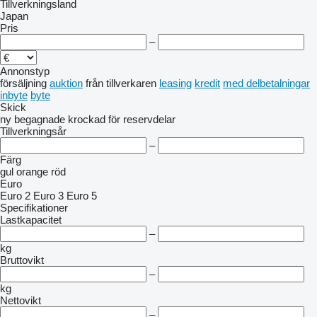
Tillverkningsland
Japan
Pris
–
Annonstyp
försäljning
auktion
från tillverkaren
leasing
kredit
med delbetalningar
inbyte
byte
Skick
ny
begagnade
krockad
för reservdelar
Tillverkningsår
–
Färg
gul
orange
röd
Euro
Euro 2
Euro 3
Euro 5
Specifikationer
Lastkapacitet
–
kg
Bruttovikt
–
kg
Nettovikt
–