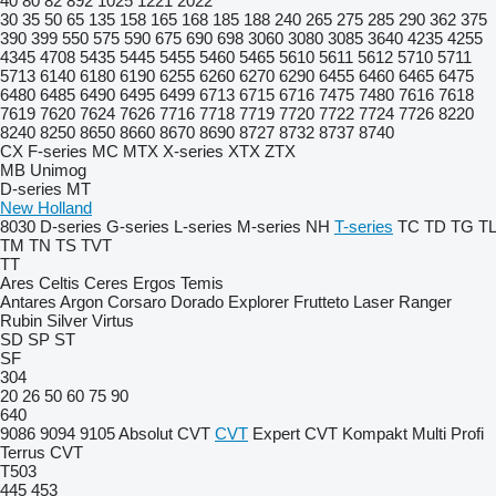
40
80
82
892
1025
1221
2022
30
35
50
65
135
158
165
168
185
188
240
265
275
285
290
362
375
390
399
550
575
590
675
690
698
3060
3080
3085
3640
4235
4255
4345
4708
5435
5445
5455
5460
5465
5610
5611
5612
5710
5711
5713
6140
6180
6190
6255
6260
6270
6290
6455
6460
6465
6475
6480
6485
6490
6495
6499
6713
6715
6716
7475
7480
7616
7618
7619
7620
7624
7626
7716
7718
7719
7720
7722
7724
7726
8220
8240
8250
8650
8660
8670
8690
8727
8732
8737
8740
CX
F-series
MC
MTX
X-series
XTX
ZTX
MB
Unimog
D-series
MT
New Holland
8030
D-series
G-series
L-series
M-series
NH
T-series
TC
TD
TG
TL
TM
TN
TS
TVT
TT
Ares
Celtis
Ceres
Ergos
Temis
Antares
Argon
Corsaro
Dorado
Explorer
Frutteto
Laser
Ranger
Rubin
Silver
Virtus
SD
SP
ST
SF
304
20
26
50
60
75
90
640
9086
9094
9105
Absolut CVT
CVT
Expert CVT
Kompakt
Multi
Profi
Terrus CVT
T503
445
453