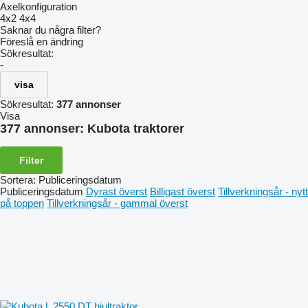
Axelkonfiguration
4x2
4x4
Saknar du några filter?
Föreslå en ändring
Sökresultat:
-
visa
Sökresultat:
377 annonser
Visa
377 annonser:
Kubota traktorer
Filter
Sortera
:
Publiceringsdatum
Publiceringsdatum
Dyrast överst
Billigast överst
Tillverkningsår - nytt
på toppen
Tillverkningsår - gammal överst