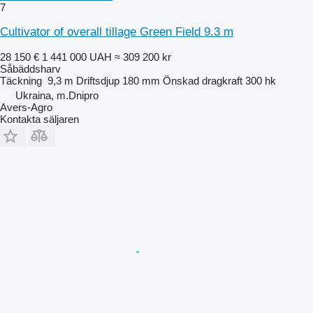
7
Cultivator of overall tillage Green Field 9.3 m
28 150 €
1 441 000 UAH
≈ 309 200 kr
Såbäddsharv
Täckning
9,3 m
Driftsdjup
180 mm
Önskad dragkraft
300 hk
Ukraina, m.Dnipro
Avers-Agro
Kontakta säljaren