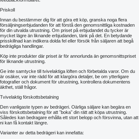
the parking jack;
to adjust the degree of impact of the train harrow on the soil and
Priskoll
plant debris, it is possible to set two tooth positions - 50 ° and 38
°, this is achieved by reversing the sections of the train;
Innan du bestämmer dig för att göra ett köp, granska noga flera
range of working depth 0-18 cm;
försäljningserbjudanden för att förstå den genomsnittliga kostnaden
the distance between the turbo discs is 16 cm;
för din utvalda utrustning. Om priset på erbjudandet du tycker är
5 bolt reinforced hub with two sealed SKF bearings;
mycket lägre än liknande erbjudanden, tänk på det. En betydande
the force of the springs at which the operation of the safety
prisskillnad kan indikera dolda fel eller försök från säljaren att begå
mechanism of the safety unit begins is 500 kg
bedrägliga handlingar.
the vertical stroke of the spring unit with turbo discs for
Köp inte produkter där priset är för annorlunda än genomsnittspriset
circumventing obstacles is up to 250 mm.
för liknande utrustning.
Ge inte samtycke till tvivelaktiga löften och förbetalda varor. Om du
Basic equipment:
är osäker, var inte rädd för att klargöra detaljer, be om ytterligare
fotografier och dokument för utrustning, kontrollera dokumentens
äkthet, ställ frågor.
turbo cultivator;
wavy turbo discs 570 mm x 5 mm 13 waves (32 mm wave
Tvivelaktig förskottsbetalning
depth);
three-row flex harrow;
Den vanligaste typen av bedrägeri. Oärliga säljare kan begära en
spiral-shaped ribbed roller.
viss förskottsbetalning för att "boka" din rätt att köpa utrustning.
Således kan bedragare erhålla ett stort belopp och försvinna, utan att
ni kan få kontakt längre.
Additional equipment:
Varianter av detta bedrägeri kan innefatta: