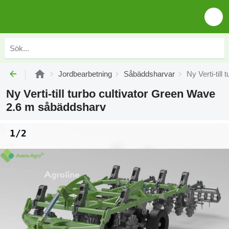
Jordbearbetning
Såbäddsharvar
Ny Verti-til
Ny Verti-till turbo cultivator Green Wave
2.6 m såbäddsharv
1/2