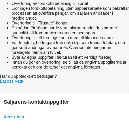
tubular roller with a flex harrow;
Överföring av förskottsbetalning till kortet
special loaders of the unit frame, for using a turbo cultivator on
Gör ingen förskottsbetalning utan pappersarbete som bekräftar
heavy soils, for better penetration of discs into the soil;
processen att överföra pengar, om säljaren är osäker i
wavy turbo discs 550 mm x 5 mm 8 waves (65 mm wave
meddelandet.
depth);
Överföring till "Trustee"-kontot
mechanical granular fertilizer application system (for models
En sådan förfrågan borde vara alarmerande, du kommer
with a working width of 2.6 m, 3.9 m, 5.2 m).
sannolikt att kommunicera med en bedragare.
Överföring till ett företagskonto med ett liknande namn
Var försiktig, bedragare kan dölja sig som kända företag, och
Specifications:
gör små ändringar av namnet. Överför inte pengar om
företagets namn är i tvivel.
Type ... trailed
Byte av egna uppgifter i fakturan till ett verkligt företag
Tractor hitch ... pendulum
Innan du gör en överföring, se till att de angivna uppgifterna är
Average speed, km / h ... 15
korrekta och om de avser det angivna företaget.
Working width, m ... 2.6
Working length, m ... 7.9
Har du upptäckt ett bedrägeri?
Length during transportation, m ... 7.9
Låt oss veta
Height during transportation, m ... 1.7
Width during transportation, m ... 2.5
Total weight, t ... 2.98
Number of spring blocks, pcs … 8
Säljarens kontaktuppgifter
Number of turbo disks, pcs ... 16
The distance between the turbo disks, m ... 0.162
Depth of processing, mm ... 0-180
Avers-Agro
Depth adjustment ... set of clips 50/30/19/10 / 7mm on the rods
of hydraulic cylinders
Tire Sizes: