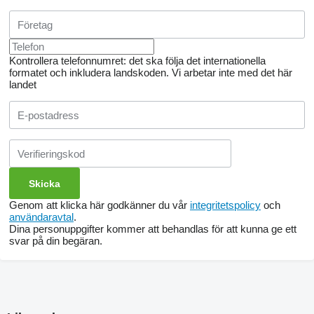
three-row flex harrow;
spiral-shaped ribbed roller.
tubular roller with a flex harrow;
special loaders of the unit frame, for using a turbo cultivator on
heavy soils, for better penetration of discs into the soil;
Kontrollera telefonnumret: det ska följa det internationella
wavy turbo discs 550 mm x 5 mm 8 waves (65 mm wave
formatet och inkludera landskoden.
Vi arbetar inte med det här
depth);
landet
mechanical granular fertilizer application system (for models
with a working width of 2.6 m, 3.9 m, 5.2 m).
Genom att klicka här godkänner du vår
integritetspolicy
och
användaravtal
.
Dina personuppgifter kommer att behandlas för att kunna ge ett
svar på din begäran.