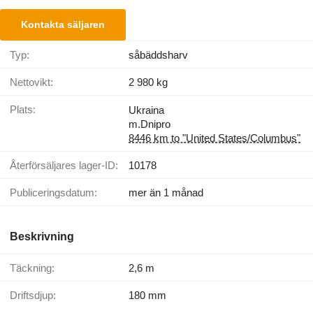
Kontakta säljaren
Typ:
såbäddsharv
Nettovikt:
2 980 kg
Plats:
Ukraina
m.Dnipro
8446 km to "United States/Columbus"
Återförsäljares lager-ID:
10178
Publiceringsdatum:
mer än 1 månad
Beskrivning
Täckning:
2,6 m
Driftsdjup:
180 mm