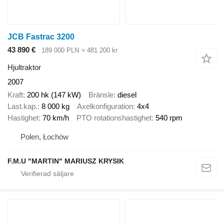
JCB Fastrac 3200
43 890 €
189 000 PLN
≈ 481 200 kr
Hjultraktor
2007
Kraft
200 hk (147 kW)
Bränsle
diesel
Last.kap.
8 000 kg
Axelkonfiguration
4x4
Hastighet
70 km/h
PTO rotationshastighet
540 rpm
Polen, Łochów
F.M.U "MARTIN" MARIUSZ KRYSIK