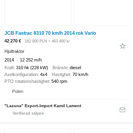
JCB Fastrac 8310 70 km/h 2014 rok Vario
42 270 €
182 000 PLN
≈ 463 400 kr
Hjultraktor
2014
12 252 m/h
Kraft
310 hk (228 kW)
Bränsle
diesel
Axelkonfiguration
4x4
Hastighet
70 km/h
PTO rotationshastighet
540 rpm
Polen
"Lazuna" Export-Import Kamil Lament