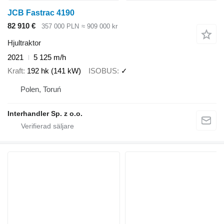
JCB Fastrac 4190
82 910 €
357 000 PLN
≈ 909 000 kr
Hjultraktor
2021
5 125 m/h
Kraft
192 hk (141 kW)
ISOBUS
✓
Polen, Toruń
Interhandler Sp. z o.o.