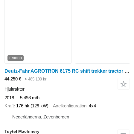
VIDEO
Deutz-Fahr AGROTRON 6175 RC shift trekker tractor +frontlader
44 250 €
≈ 485 100 kr
Hjultraktor
2018
5 498 m/h
Kraft
176 hk (129 kW)
Axelkonfiguration
4x4
Nederländerna, Zevenbergen
Tuytel Machinery